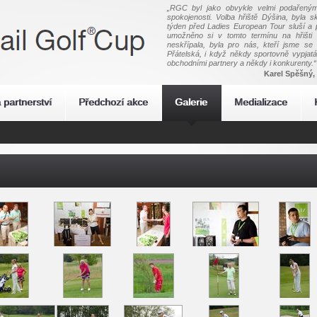
„RGC byl jako obvykle velmi podařený
spokojenosti. Volba hřiště Dýšina, byla s
týden před Ladies European Tour sluší a 
umožněno si v tomto termínu na hřišti 
neskřípala, byla pro nás, kteří jsme se z
Přátelská, i když někdy sportovně vypjatá
obchodními partnery a někdy i konkurenty.“
Karel Spěšný, 
 partnerství
Předchozí akce
Galerie
Medializace