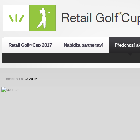
Retail Golf
Cup 2017
Nabídka partnerství
Předchozí a
®
monit s.r.o.
© 2016